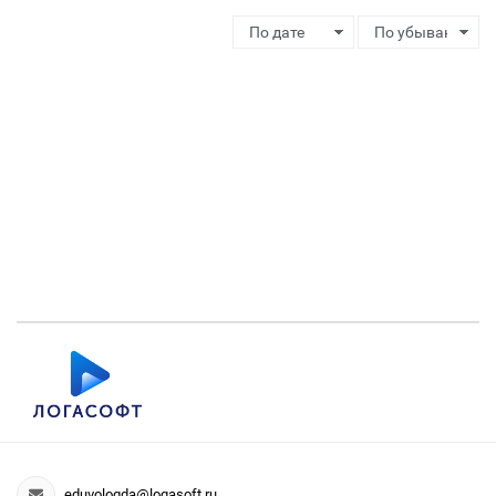
eduvologda@logasoft.ru