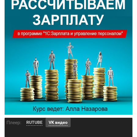
Плеер:
RUTUBE
VK видео