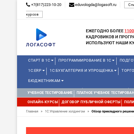
+7(817)223-10-20
eduvologda@logasoft.ru
Сп
курсов
ЕЖЕГОДНО БОЛЕЕ
1100
КАДРОВИКОВ И ПРОГ
ИСПОЛЬЗУЮТ НАШИ КУ
СТАРТ В 1С
ПРОГРАММИРОВАНИЕ В 1С
ПОДГО
1С:ERP
1С:БУХГАЛТЕРИЯ И УПРОЩЕНКА
ТОРГО
БЮДЖЕТНИКАМ
КУРСЫ ДЛЯ ШКОЛЬНИКОВ
ДЛЯ ШКОЛЬНИКОВ
УЧЕБНОЕ ТЕСТИРОВАНИЕ
ПЛАТНОЕ УЧЕБНОЕ ТЕСТИРОВА
WEB, JAVA И ANDROID
ОНЛАЙН-КУРСЫ
ДОГОВОР ПУБЛИЧНОЙ ОФЕРТЫ
ПОЛИ
»
»
Главная
1С:Управление холдингом
Обзор прикладного решени