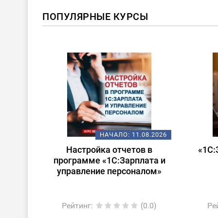
ПОПУЛЯРНЫЕ КУРСЫ
ХИТ
08.2026
НАЧАЛО:
14.08.2026
 в
«1С:Зарплата и управление
Стар
ата и
персоналом для
лом»
начинающих»
0.0)
Рейтинг
:
(0.0)
Ре