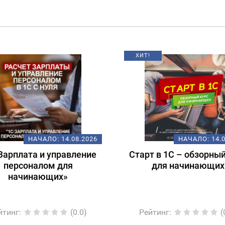
!
НАЧАЛО:
14.08.2026
НАЧАЛО:
18.
т в 1С – обзорный курс
Подготовка к экзам
для начинающих
1С:Специалист-консул
1С:ERP 2.5.
Регламентированный
йтинг
:
(0.0)
Рейтинг
:
(