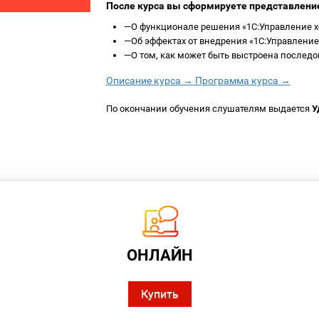
После курса вы сформируете представлени
—
О функционале решения «1С:Управление х
—
Об эффектах от внедрения «1С:Управление
—
О том, как может быть выстроена последо
Описание курса →
Программа курса →
По окончании обучения слушателям выдается
У
ОНЛАЙН
Купить