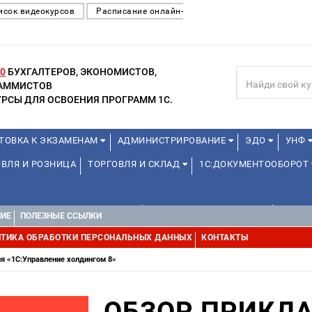
исок видеокурсов
Расписание онлайн-
0
БУХГАЛТЕРОВ, ЭКОНОМИСТОВ,
РАММИСТОВ
РСЫ ДЛЯ ОСВОЕНИЯ ПРОГРАММ 1С.
ТОВКА К ЭКЗАМЕНАМ
АДМИНИСТРИРОВАНИЕ
ЭДО
УНФ
ВЛЯ И РОЗНИЦА
ТОРГОВЛЯ И СКЛАД
1С:ДОКУМЕНТООБОРОТ
1С:УПРАВЛЕНИЕ ХОЛДИНГОМ
УПРАВЛЕНИЕ ПРОЕКТАМИ
УПРАВ
НИЕ
ПОЛЕЗНЫЕ ССЫЛКИ
ТИКА ОБРАБОТКИ ПЕРСОНАЛЬНЫХ ДАННЫХ
КОНТАКТЫ
я «1С:Управление холдингом 8»
ОБЗОР ПРИКЛ