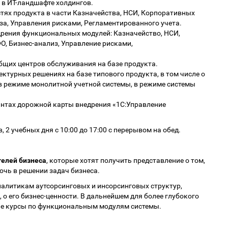
в ИТ-ландшафте холдингов.
ях продукта в части Казначейства, НСИ, Корпоративных
а, Управления рисками, Регламентированного учета.
рения функциональных модулей: Казначейство, НСИ,
, Бизнес-анализ, Управление рисками,
щих центров обслуживания на базе продукта.
турных решениях на базе типового продукта, в том числе о
в режиме монолитной учетной системы, в режиме системы
нтах дорожной карты внедрения «1С:Управление
 2 учебных дня с 10:00 до 17:00 с перерывом на обед.
телей бизнеса
, которые хотят получить представление о том,
очь в решении задач бизнеса.
налитикам аутсорсинговых и инсорсинговых структур,
 о его бизнес-ценности. В дальнейшем для более глубокого
ые курсы по функциональным модулям системы.